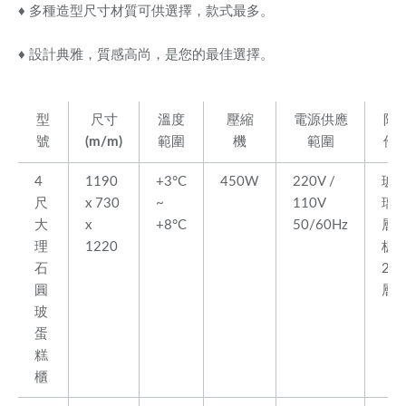
♦ 多種造型尺寸材質可供選擇，款式最多。
♦ 設計典雅，質感高尚，是您的最佳選擇。
型
尺寸
溫度
壓縮
電源供應
附
號
(m/m)
範圍
機
範圍
件
4
1190
+3°C
450W
220V /
玻
尺
x 730
~
110V
璃
大
x
+8°C
50/60Hz
層
理
1220
板
石
2
圓
層
玻
蛋
糕
櫃