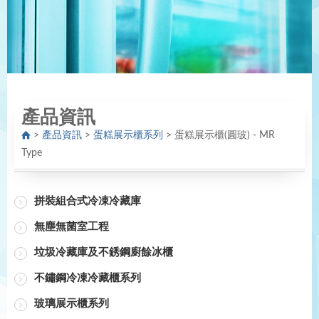
產品資訊
>
產品資訊
>
蛋糕展示櫃系列
>
蛋糕展示櫃(圓玻) - MR
Type
拼裝組合式冷凍冷藏庫
無塵無菌室工程
垃圾冷藏庫及不銹鋼廚餘冰櫃
不鏽鋼冷凍冷藏櫃系列
玻璃展示櫃系列